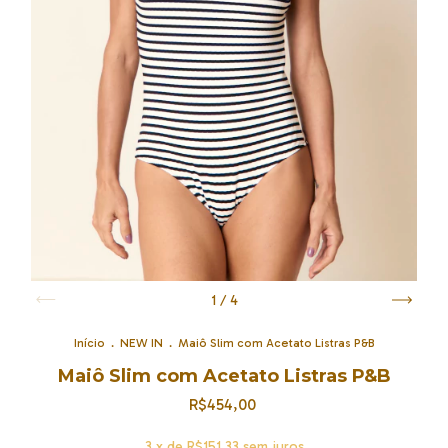
1
/
4
Início
.
NEW IN
.
Maiô Slim com Acetato Listras P&B
Maiô Slim com Acetato Listras P&B
R$454,00
3
x de
R$151,33
sem juros