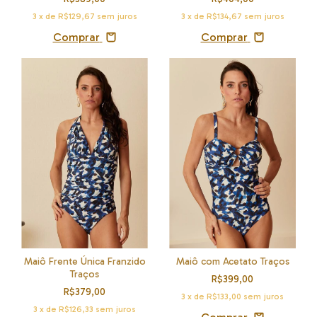
3
x de
R$134,67
sem juros
3
x de
R$129,67
sem juros
Comprar
Comprar
Maiô com Acetato Traços
Maiô Frente Única Franzido
Traços
R$399,00
R$379,00
3
x de
R$133,00
sem juros
3
x de
R$126,33
sem juros