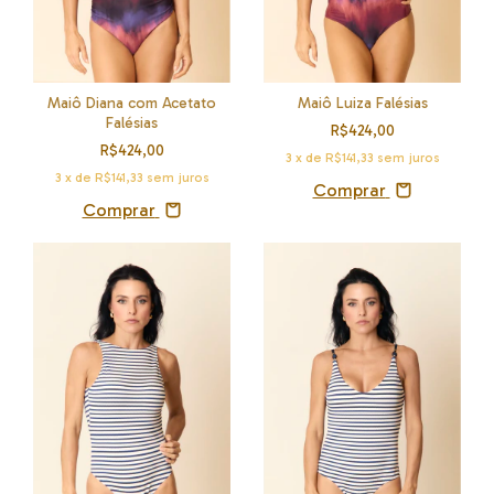
Maiô Diana com Acetato
Maiô Luiza Falésias
Falésias
R$424,00
R$424,00
3
x de
R$141,33
sem juros
3
x de
R$141,33
sem juros
Comprar
Comprar