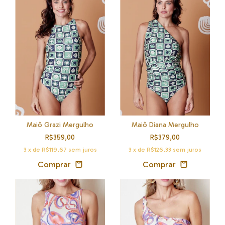
Maiô Diana Mergulho
Maiô Grazi Mergulho
R$379,00
R$359,00
3
x de
R$126,33
sem juros
3
x de
R$119,67
sem juros
Comprar
Comprar