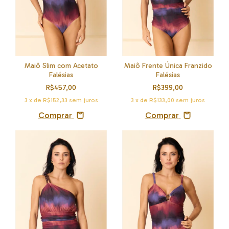
Maiô Slim com Acetato
Maiô Frente Única Franzido
Falésias
Falésias
R$457,00
R$399,00
3
x de
R$152,33
sem juros
3
x de
R$133,00
sem juros
Comprar
Comprar