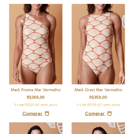
Maiô Prisma Mar Vermelho
Maiô Grazi Mar Vermelho
R$369,00
R$359,00
3
x de
R$123,00
sem juros
3
x de
R$119,67
sem juros
Comprar
Comprar