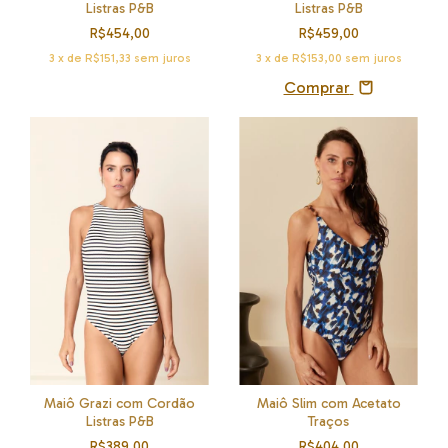
Listras P&B
Listras P&B
R$454,00
R$459,00
3
x de
R$151,33
sem juros
3
x de
R$153,00
sem juros
Comprar
Maiô Slim com Acetato
Maiô Grazi com Cordão
Traços
Listras P&B
R$404,00
R$389,00